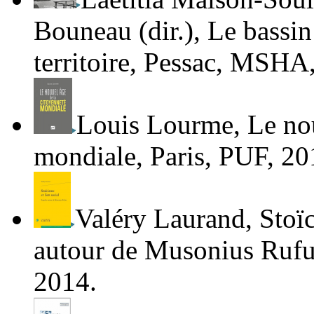
Bouneau
(dir.),
Le bassi
territoire
, Pessac, MSHA,
Louis Lourme
,
Le no
mondiale
, Paris, PUF, 20
Valéry Laurand
,
Stoïc
autour de Musonius Ruf
2014.