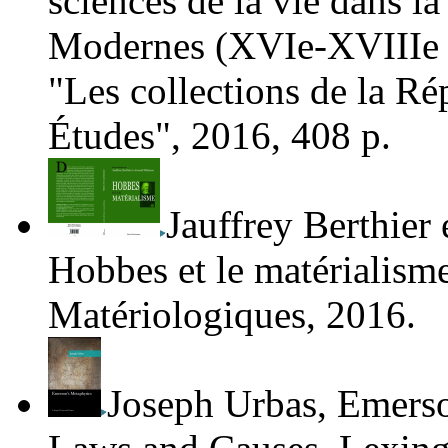
sciences de la vie dans la
Modernes (XVI
e
-XVIII
e
"Les collections de la Ré
Études", 2016, 408 p.
Jauffrey Berthier
Hobbes et le matérialism
Matériologiques, 2016.
Joseph Urbas
,
Emerso