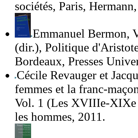
sociétés
, Paris, Hermann,
Emmanuel Bermon
,
V
(dir.),
Politique d'Aristot
Bordeaux, Presses Univer
Cécile Revauger et
Jacqu
femmes et la franc-maçon
Vol. 1 (Les XVIII
e
-XIX
e
les hommes, 2011.