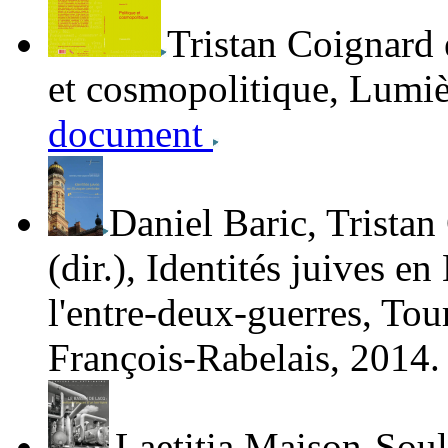
Tristan Coignard
et cosmopolitique,
Lumiè
document
Daniel Baric, Tristan
(dir.),
Identités juives en
l'entre-deux-guerres
, Tou
François-Rabelais, 2014.
Laetitia Maison-Soul