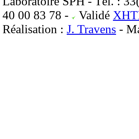
Laboratoire SPH - Tél. : 33
40 00 83 78
-
Validé
XHTM
Réalisation :
J. Travens
- Ma