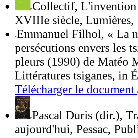
Collectif
,
L'invention 
XVIII
e
siècle
,
Lumières
,
Emmanuel Filhol
, « La 
persécutions envers les t
pleurs
(1990) de Matéo M
Littératures tsiganes
, in
É
Télécharger le document
Pascal Duris
(dir.),
Tr
aujourd'hui
, Pessac, Publ