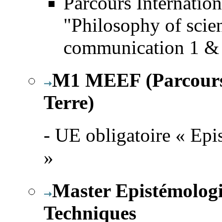
Parcours Internation
"Philosophy of scie
communication 1 & 
M1 MEEF (Parcours S
Terre)
- UE obligatoire « Epi
»
Master Epistémologie
Techniques