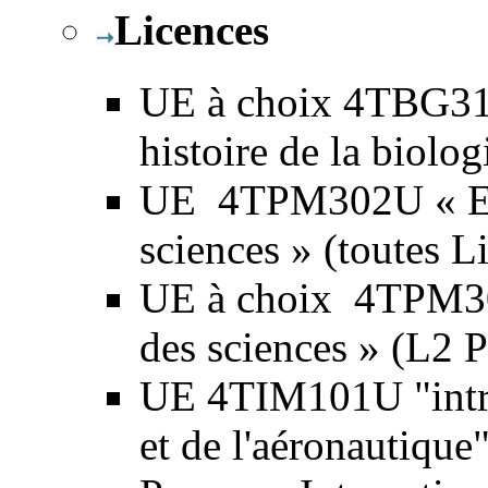
Licences
UE à choix 4TBG31
histoire de la biolo
UE 4TPM302U « Epis
sciences » (toutes L
UE à choix 4TPM302
des sciences » (L2 
UE 4TIM101U "introd
et de l'aéronautiqu