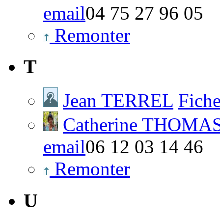
email
04 75 27 96 05
Remonter
T
Jean TERREL
Fich
Catherine THOMA
email
06 12 03 14 46
Remonter
U