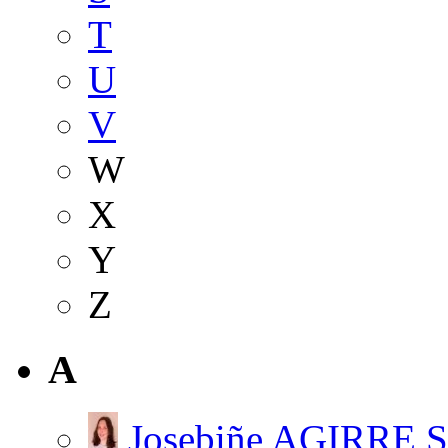
T
U
V
W
X
Y
Z
A
Josebiñe AGIRRE 