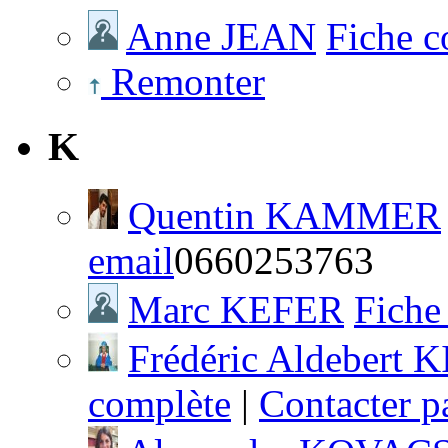
Anne JEAN
Fiche c
Remonter
K
Quentin KAMMER
email
0660253763
Marc KEFER
Fiche
Frédéric Aldeber
complète
|
Contacter p