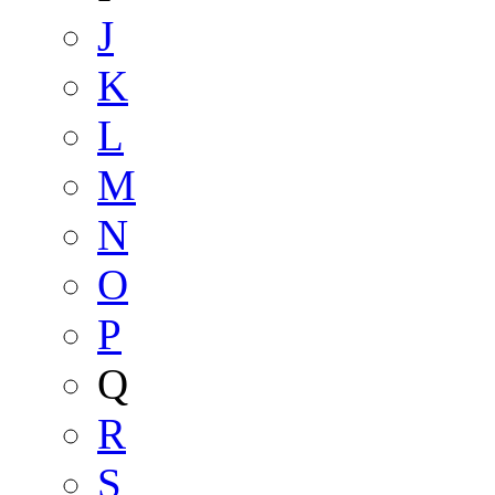
J
K
L
M
N
O
P
Q
R
S