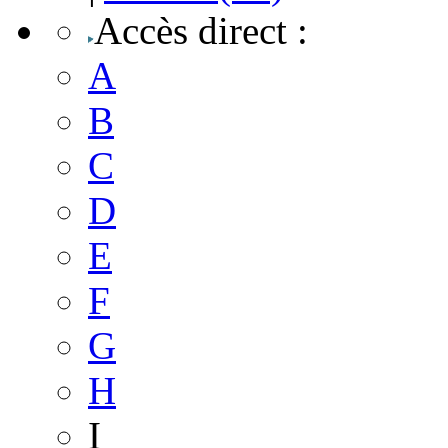
Accès direct
:
A
B
C
D
E
F
G
H
I