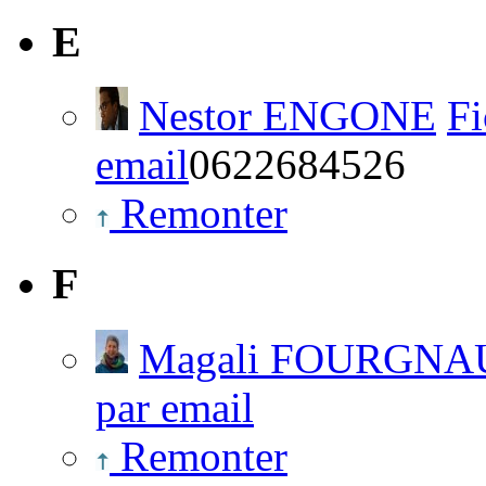
E
Nestor ENGONE
Fi
email
0622684526
Remonter
F
Magali FOURGNA
par email
Remonter