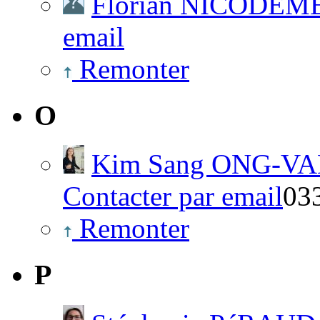
Florian NICODÈM
email
Remonter
O
Kim Sang ONG-V
Contacter par email
03
Remonter
P