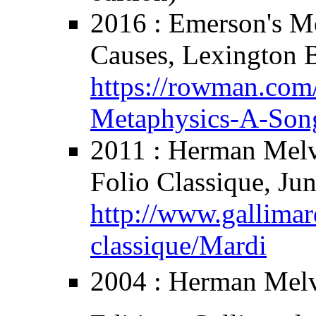
2016
:
Emerson's Me
Causes
, Lexington 
https://rowman.co
Metaphysics-A-Son
2011
: Herman Melv
Folio Classique
, Ju
http://www.gallima
classique/Mardi
2004
: Herman Melv