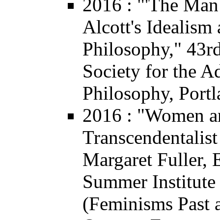
2016
: "'The Man
Alcott's Idealism
Philosophy," 43r
Society for the 
Philosophy, Port
2016
: "Women an
Transcendentalis
Margaret Fuller, 
Summer Institute
(
Feminisms Past 