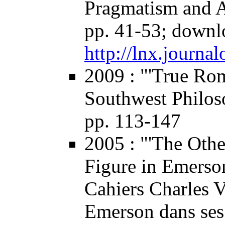
Pragmatism and 
pp. 41-53; downlo
http://lnx.journa
2009
: "'True Ro
Southwest Philo
pp. 113-147
2005
: "'The Othe
Figure in Emerson
Cahiers Charles 
Emerson dans ses 