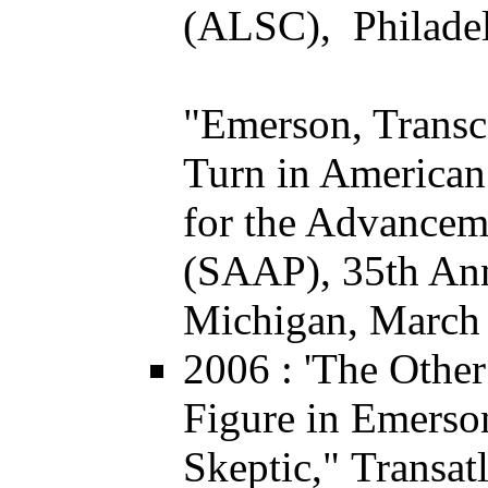
(ALSC), Philadel
"Emerson, Transc
Turn in American
for the Advancem
(SAAP), 35th Ann
Michigan, March
2006
: 'The Othe
Figure in Emerson
Skeptic,"
Transat