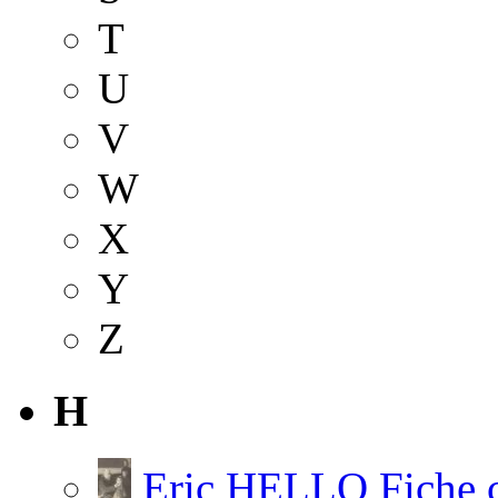
T
U
V
W
X
Y
Z
H
Eric HELLO
Fiche 