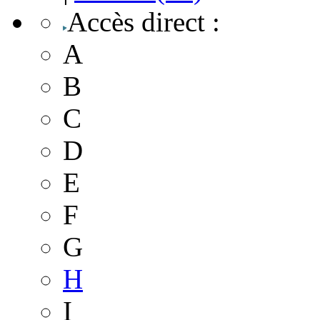
Accès direct
:
A
B
C
D
E
F
G
H
I