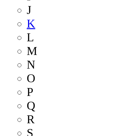
J
K
L
M
N
O
P
Q
R
S