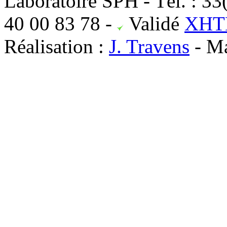
Laboratoire SPH - Tél. : 33
40 00 83 78
-
Validé
XHTM
Réalisation :
J. Travens
- Ma