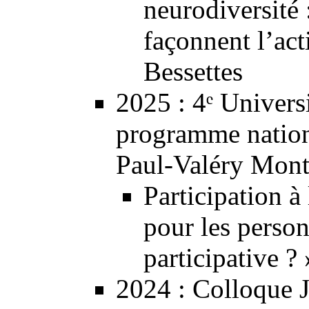
neurodiversité 
façonnent l’act
Bessettes
2025
:
4ᵉ Universi
programme nationa
Paul-Valéry Montpe
Participation à
pour les perso
participative ? 
2024
: Colloque J