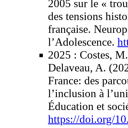
2005 sur le « trou
des tensions hist
française.
Neurops
l
’
Adolescence
.
ht
2025
:
Costes, M.
Delaveau, A. (202
France: des parcou
l’inclusion à l’un
Éducation et soci
https://doi.org/1