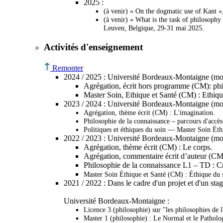
2025
:
(à venir) « On the dogmatic use of Kant 
(à venir) « What is the task of philosophy
Leuven, Belgique, 29-31 mai 2025.
Activités d'enseignement
Remonter
2024 /
2025
:
Université Bordeaux-Montaigne
(mo
Agrégation, écrit hors programme (CM): phi
Master Soin, Ethique et Santé (CM) : Ethiqu
2023 /
2024
:
Université Bordeaux-Montaigne
(mo
Agrégation, thème écrit (CM) :
L'imagination.
Philosophie de la connaissance
–
parcours d'accè
Politiques et éthiques du soin — Master Soin Éth
2022 /
2023
:
Université Bordeaux-Montaigne (
mo
Agrégation, thème écrit (CM) :
Le corps
.
Agrégation, commentaire écrit d’auteur (CM
Philosophie de la connaissance L1 – TD :
Cr
Master Soin Éthique et Santé (CM) :
Éthique du 
2021 /
2022
: Dans le cadre d'un projet et d'un stag
Université Bordeaux-Montaigne :
Licence 3 (philosophie) sur "les philosophies de 
Master 1 (philosophie) :
Le Normal et le Patholo