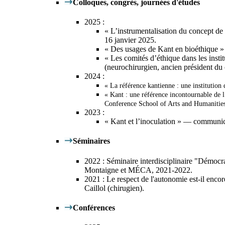
Colloques, congrès, journées d'études
2025
:
« L’instrumentalisation du concept de
16 janvier 2025.
« Des usages de Kant en bioéthique » —
« Les comités d’éthique dans les insti
(neurochirurgien, ancien président d
2024
:
« La référence kantienne : une institutio
« Kant : une référence incontournable de
Conference School of Arts and Humanities
2023
:
« Kant et l’inoculation » — communica
Séminaires
2022
: Séminaire interdisciplinaire "Démocra
Montaigne et MÉCA, 2021-2022.
2021
:
Le respect de l'autonomie est-il enco
Caillol (chirugien).
Conférences