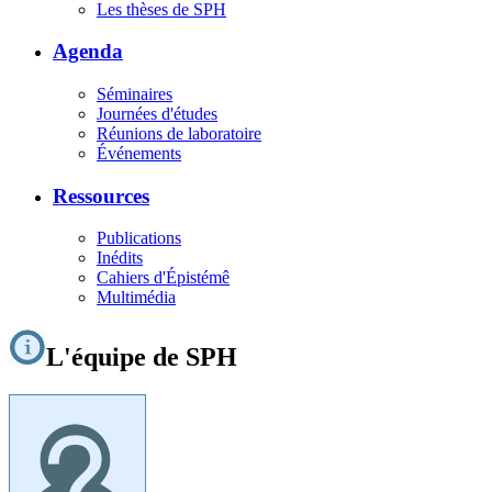
Les thèses de SPH
Agenda
Séminaires
Journées d'études
Réunions de laboratoire
Événements
Ressources
Publications
Inédits
Cahiers d'Épistémê
Multimédia
L'équipe de SPH