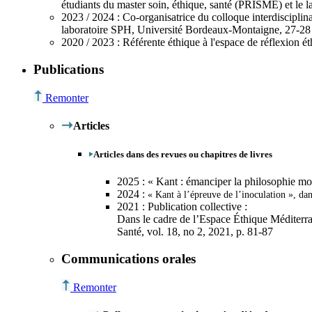
étudiants du master soin, éthique, santé (PRISME) et le 
2023 /
2024
: Co-organisatrice du colloque interdisciplin
laboratoire SPH, Université Bordeaux-Montaigne, 27-2
2020 /
2023
:
Référente éthique
à l'espace de réflexion
Publications
Remonter
Articles
Articles dans des revues ou chapitres de livres
2025
: « Kant : émanciper la philosophie mo
2024
:
« Kant à l’épreuve de l’inoculation », da
2021
:
Publication collective
:
Dans le cadre de l’Espace Éthique Méditerr
Santé
, vol. 18, n
o
2, 2021, p. 81-87
Communications orales
Remonter