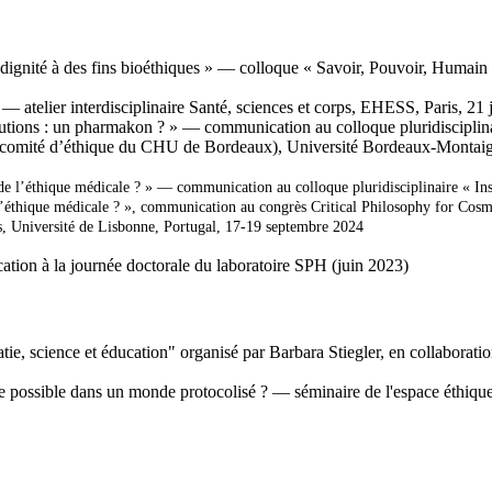
 dignité à des fins bioéthiques » — colloque « Savoir, Pouvoir, Humai
 atelier interdisciplinaire Santé, sciences et corps, EHESS, Paris, 21 
tutions : un
pharmakon
? » — communication au colloque pluridisciplina
u comité d’éthique du CHU de Bordeaux), Université Bordeaux-Montaig
n de l’éthique médicale ? » — communication au colloque pluridisciplinaire « I
 l’éthique médicale ? », communication au congrès Critical Philosophy for Cos
, Université de Lisbonne, Portugal, 17-19 septembre 2024
tion à la journée doctorale du laboratoire SPH (juin 2023)
tie, science et éducation" organisé par Barbara Stiegler,
en collaborati
re possible dans un monde protocolisé ?
— séminaire de l'espace éthiq