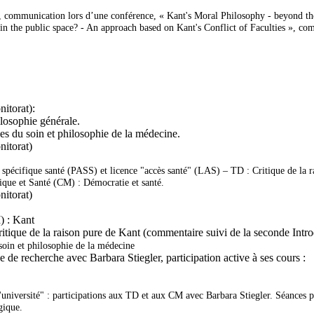
», communication lors d’une conférence, « Kant's Moral Philosophy - beyond t
 in the public space? - An approach based on Kant's
Conflict of Faculties
», com
nitorat):
losophie générale.
es du soin et philosophie de la médecine.
nitorat)
s spécifique santé (PASS) et licence "accès santé" (LAS) – TD :
Critique de la 
ique et Santé (CM) : Démocratie et santé.
nitorat
)
) :
Kant
itique de la raison pure
de Kant (commentaire suivi de la seconde Intro
soin et philosophie de la médecine
e de recherche avec Barbara Stiegler, participation active à ses cours :
l'université" : participations aux TD et aux CM avec Barbara Stiegler. Séances 
gique
.