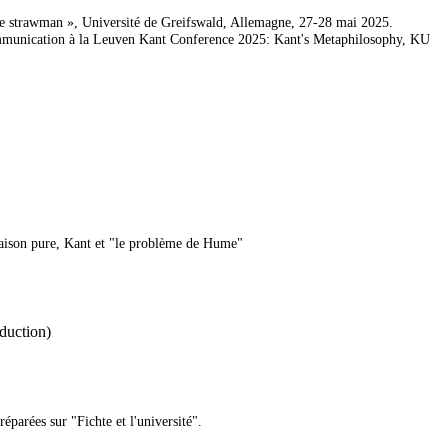
he strawman », Université de Greifswald, Allemagne, 27-28 mai 2025.
munication à la Leuven Kant Conference 2025: Kant's Metaphilosophy, KU
raison pure,
Kant et "le problème de Hume"
duction)
préparées sur
"Fichte et l'université".