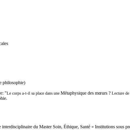
cales
 philosophie)
e
: "
Métaphysique des mœurs
?
Le corps a-t-il sa place dans une
Lecture de
hie.
 interdisciplinaire du Master Soin, Éthique, Santé « Institutions sous p