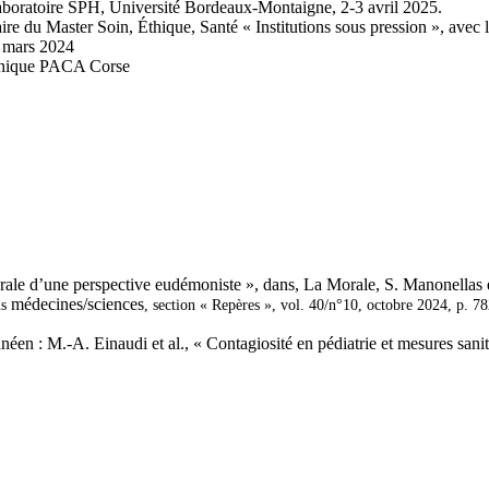
laboratoire SPH, Université Bordeaux-Montaigne, 2-3 avril 2025.
aire du Master Soin, Éthique, Santé « Institutions sous pression », avec 
8 mars 2024
 éthique PACA Corse
rale d’une perspective eudémoniste », dans,
La Morale
, S. Manonellas e
médecines/sciences
ns
, section « Repères », vol. 40/n°10, octobre 2024, p. 7
anéen : M.-A. Einaudi
et al.
, « Contagiosité en pédiatrie et mesures sanit