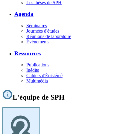
Les thèses de SPH
Agenda
Séminaires
Journées d'études
Réunions de laboratoire
Événements
Ressources
Publications
Inédits
Cahiers d'Épistémê
Multimédia
L'équipe de SPH