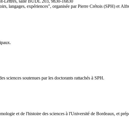
oit-Lettres, salle BUDL 203, 9h30-16h30
oirs, langages, expériences", organisée par Pierre Crétois (SPH) et Alf
cipaux.
des sciences soutenues par les doctorants rattachés à SPH.
émologie et de l'histoire des sciences à l'Université de Bordeaux, et prép