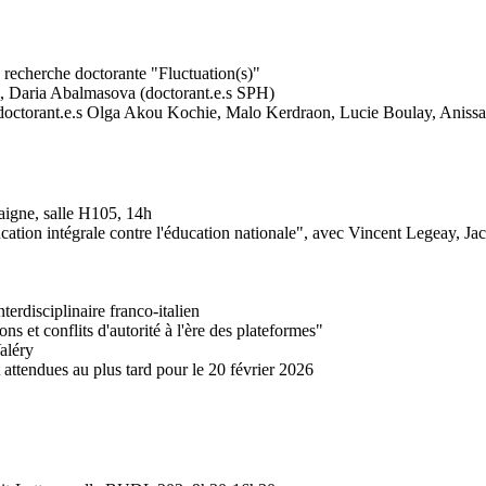
 recherche doctorante "Fluctuation(s)"
e, Daria Abalmasova (doctorant.e.s SPH)
 doctorant.e.s Olga Akou Kochie, Malo Kerdraon, Lucie Boulay, Aniss
igne, salle H105, 14h
cation intégrale contre l'éducation nationale", avec Vincent Legeay, Ja
rdisciplinaire franco-italien
ons et conflits d'autorité à l'ère des plateformes"
aléry
t attendues au plus tard pour le
20 février 2026